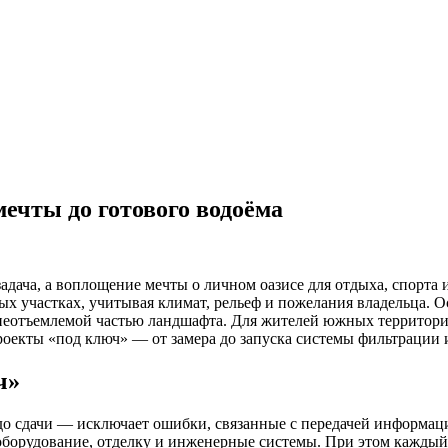
мечты до готового водоёма
адача, а воплощение мечты о личном оазисе для отдыха, спорта
х участках, учитывая климат, рельеф и пожелания владельца. О
неотъемлемой частью ландшафта. Для жителей южных территори
роекты «под ключ» — от замера до запуска системы фильтрации и
ч»
 до сдачи — исключает ошибки, связанные с передачей информац
оборудование, отделку и инженерные системы. При этом каждый