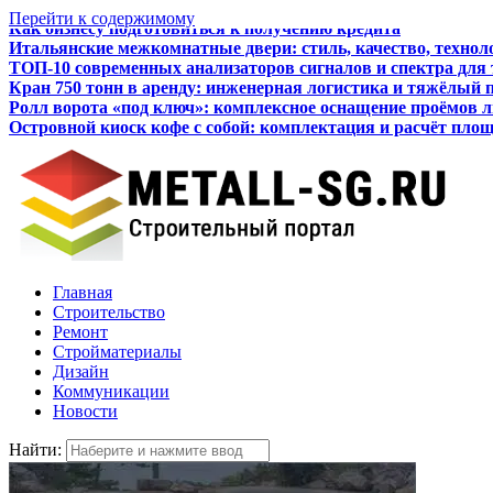
Перейти к содержимому
Итальянские межкомнатные двери: стиль, качество, технол
ТОП-10 современных анализаторов сигналов и спектра для
Кран 750 тонн в аренду: инженерная логистика и тяжёлый 
Ролл ворота «под ключ»: комплексное оснащение проёмов 
Островной киоск кофе с собой: комплектация и расчёт пло
Как бизнесу подготовиться к получению кредита
Главная
Строительство
Ремонт
Стройматериалы
Дизайн
Коммуникации
Новости
Найти: