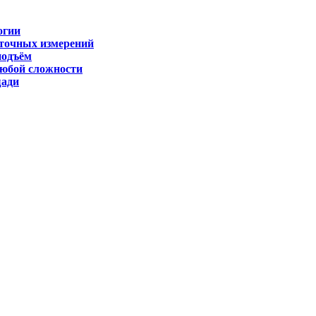
огии
 точных измерений
подъём
любой сложности
щади