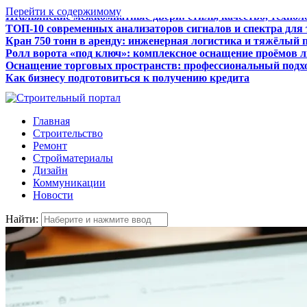
Перейти к содержимому
ТОП-10 современных анализаторов сигналов и спектра для
Кран 750 тонн в аренду: инженерная логистика и тяжёлый 
Ролл ворота «под ключ»: комплексное оснащение проёмов 
Оснащение торговых пространств: профессиональный подхо
Как бизнесу подготовиться к получению кредита
Итальянские межкомнатные двери: стиль, качество, технол
Главная
Строительство
Ремонт
Стройматериалы
Дизайн
Коммуникации
Новости
Найти: