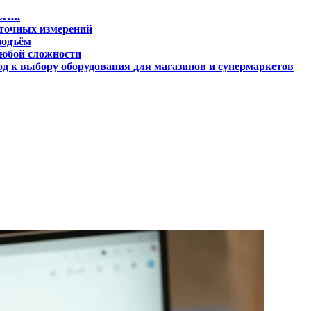
 точных измерений
подъём
любой сложности
д к выбору оборудования для магазинов и супермаркетов
огии