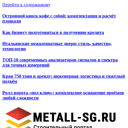
Перейти к содержимому
Островной киоск кофе с собой: комплектация и расчёт
площади
Как бизнесу подготовиться к получению кредита
Итальянские межкомнатные двери: стиль, качество,
технологии
ТОП-10 современных анализаторов сигналов и спектра
для точных измерений
Кран 750 тонн в аренду: инженерная логистика и тяжёлый
подъём
Ролл ворота «под ключ»: комплексное оснащение проёмов
любой сложности