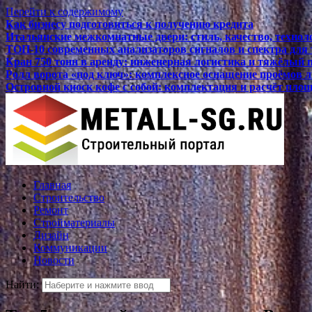
Перейти к содержимому
Итальянские межкомнатные двери: стиль, качество, технол
ТОП-10 современных анализаторов сигналов и спектра для
Кран 750 тонн в аренду: инженерная логистика и тяжёлый 
Ролл ворота «под ключ»: комплексное оснащение проёмов 
Островной киоск кофе с собой: комплектация и расчёт пло
Как бизнесу подготовиться к получению кредита
Главная
Строительство
Ремонт
Стройматериалы
Дизайн
Коммуникации
Новости
Найти: