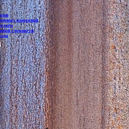
огии
 точных измерений
подъём
любой сложности
щади