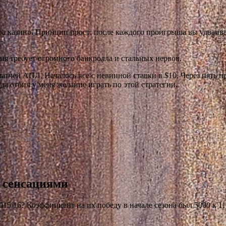
а казино. Принцип прост: после каждого проигрыша вы удваивае
гия требует огромного банкролла и стальных нервов.
тчей АПЛ. Началось все с невинной ставки в $10. Через пять п
гда отбил у меня желание играть по этой стратегии.
а сенсациями
15/16? Коэффициент на их победу в начале сезона был 5000 к 1! 