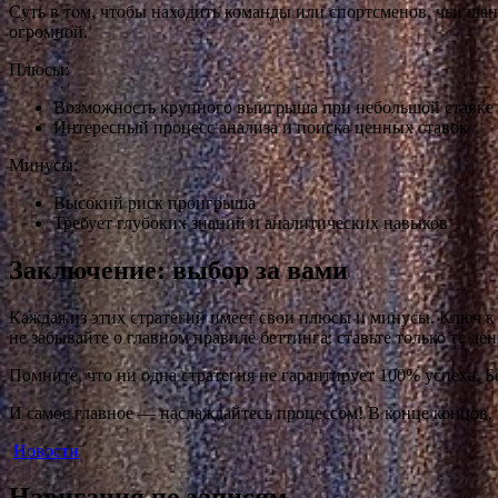
Суть в том, чтобы находить команды или спортсменов, чьи ша
огромной.
Плюсы:
Возможность крупного выигрыша при небольшой ставке
Интересный процесс анализа и поиска ценных ставок
Минусы:
Высокий риск проигрыша
Требует глубоких знаний и аналитических навыков
Заключение: выбор за вами
Каждая из этих стратегий имеет свои плюсы и минусы. Ключ к
не забывайте о главном правиле беттинга: ставьте только те ден
Помните, что ни одна стратегия не гарантирует 100% успеха. Б
И самое главное — наслаждайтесь процессом! В конце концов, 
Новости
Навигация по записям