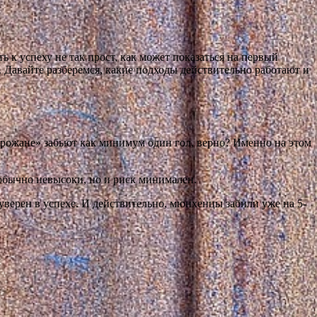
 к успеху не так прост, как может показаться на первый
. Давайте разберемся, какие подходы действительно работают и
орожане» забьют как минимум один гол, верно? Именно на этом
 обычно невысоки, но и риск минимален.
уверен в успехе. И действительно, мюнхенцы забили уже на 5-