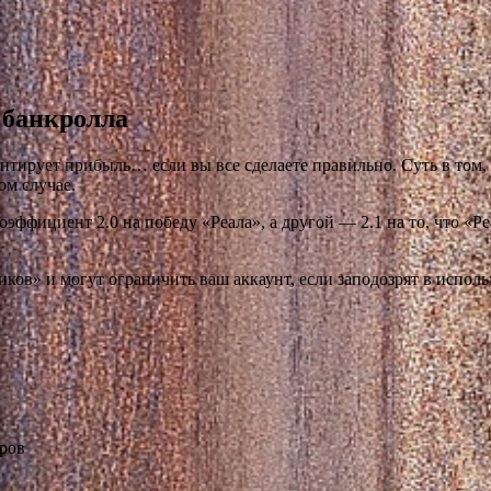
 банкролла
антирует прибыль… если вы все сделаете правильно. Суть в том
ом случае.
эффициент 2.0 на победу «Реала», а другой — 2.1 на то, что «Р
ков» и могут ограничить ваш аккаунт, если заподозрят в исполь
ров