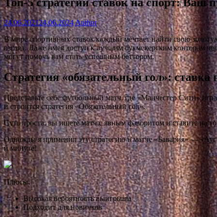
Топ-5 стратегий ставок на спорт: Ваш п
24.06.2021
24.06.2024
Author
В мире спортивных ставок каждый мечтает найти свою золотую 
взгляд. Даже имея доступ к лучшим букмекерским конторам че
могут помочь вам стать успешным беттором.
Стратегия «обязательный гол»: ставка 
Представьте себе футбольный матч, где «Манчестер Сити» игр
и строится стратегия «Обязательный гол».
Суть проста: вы ищете матч с явным фаворитом и ставите на то
Однажды я применил эту стратегию в матче «Бавария» — «Аугсб
й минуте!
Плюсы:
Высокая вероятность выигрыша
Подходит для новичков