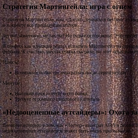
Стратегия Мартингейла: игра с огнем
Стратегия Мартингейла, или «Догон», пришла в беттинг из мир
и покроете все предыдущие потери.
Звучит заманчиво, не так ли? Но будьте осторожны! Эта страте
Я помню, как однажды решил испытать Мартингейл на серии ма
футбола. К счастью, шестая ставка сыграла, но этот опыт навсе
Плюсы:
Возможность быстро отыграться после серии неудач
Минусы:
Высокий риск потери всего банка
Требует огромного стартового капитала
«Недооцененные аутсайдеры»: Охота з
Помните историю о том, как «Лестер» выиграл АПЛ в сезоне 20
недооцененных аутсайдеров может быть очень прибыльной.