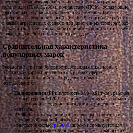
сверхвысокомолекулярный полиэтилен. Вторая группа —
полиамиды (ПА6, ПА66) и полиацетали (ПОМ), обладающие
высокой жёсткостью и стабильностью размеров. Третья
категория — фторполимеры (PTFE, FEP), способные работать
в самых агрессивных средах и при криогенных температурах.
Каждый тип имеет уникальное сочетание свойств, что требует
грамотного выбора под конкретную задачу.
Сравнительная характеристика
популярных марок
Рассмотрим три наиболее востребованных инженерных
пластика, которые применяются в разных сферах
производства. Их свойства определяют область
использования.
Полипропилен (PP):
плотность 0,90–0,91 г/см³, рабочая
температура до +120°C, отличная химическая стойкость,
низкое водопоглощение, подходит для пищевого
контакта.
PE9000:
это марка полиэтилена высокой плотности с
улучшенной ударной вязкостью и повышенной
износостойкостью.
ре 9000
широко используется для
изготовления ёмкостей большого объёма, химических