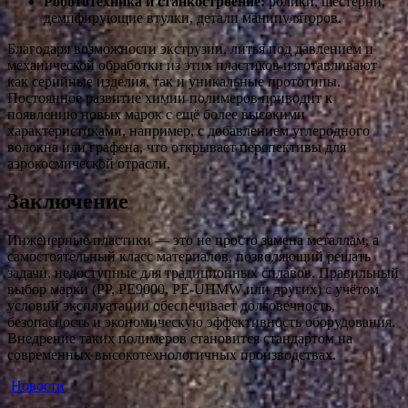
Робототехника и станкостроение:
ролики, шестерни,
демпфирующие втулки, детали манипуляторов.
Благодаря возможности экструзии, литья под давлением и
механической обработки из этих пластиков изготавливают
как серийные изделия, так и уникальные прототипы.
Постоянное развитие химии полимеров приводит к
появлению новых марок с ещё более высокими
характеристиками, например, с добавлением углеродного
волокна или графена, что открывает перспективы для
аэрокосмической отрасли.
Заключение
Инженерные пластики — это не просто замена металлам, а
самостоятельный класс материалов, позволяющий решать
задачи, недоступные для традиционных сплавов. Правильный
выбор марки (PP, PE9000, PE‑UHMW или других) с учётом
условий эксплуатации обеспечивает долговечность,
безопасность и экономическую эффективность оборудования.
Внедрение таких полимеров становится стандартом на
современных высокотехнологичных производствах.
Новости