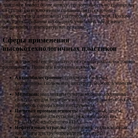
пластиков имеют более низкую теплостойкость по сравнению
со сталью (за исключением полиимидов) и склонны к
ползучести под длительной статической нагрузкой. Поэтому
при проектировании необходимо учитывать предельные
напряжения и температурные режимы.
Сферы применения
высокотехнологичных пластиков
Список отраслей, где используются эти материалы, постоянно
расширяется. Приведём ключевые примеры:
Автомобилестроение:
топливные системы,
подшипники скольжения, шестерни насосов, элементы
салона.
Медицина:
имплантаты (ультравысокомолекулярный
полиэтилен для эндопротезов), корпуса аналитических
приборов, одноразовые инструменты.
Пищевая промышленность:
конвейерные ленты,
направляющие для бутылок, режущие доски (из
PE‑UHMW, одобренного FDA).
Нефтегазовая отрасль:
уплотнения, седла клапанов,
изоляторы для трубопроводной арматуры.