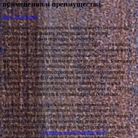
применения и преимущества
08.05.2026
admin
Современная промышленность немыслима без материалов,
способных выдерживать экстремальные нагрузки,
агрессивные среды и перепады температур.
Высокотехнологичные инженерные пластики — это класс
полимеров с улучшенными механическими, термическими и
химическими характеристиками, которые постепенно
вытесняют металлы и сплавы во многих отраслях. Благодаря
лёгкости, высокой прочности и стойкости к износу, они
используются в машиностроении, авиации, медицинском
оборудовании, нефтегазовом секторе и робототехнике. В
отличие от стандартных пластиков, инженерные марки
сохраняют работоспособность при температурах от –200°C до
+260°C и могут работать в условиях трения без смазки.
Одним из самых востребованных представителей этой
группы является полипропилен, который отличается
химической инертностью и диэлектрическими свойствами. В
производстве деталей для химических реакторов,
фильтрационных систем и насосов часто используют такой
полуфабрикат, как
стержень полипропиленовый
, который
легко поддаётся механической обработке и позволяет