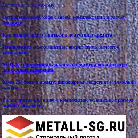
Перейти к содержимому
Островной киоск кофе с собой: комплектация и расчёт
площади
Как бизнесу подготовиться к получению кредита
Итальянские межкомнатные двери: стиль, качество,
технологии
ТОП-10 современных анализаторов сигналов и спектра
для точных измерений
Кран 750 тонн в аренду: инженерная логистика и тяжёлый
подъём
Ролл ворота «под ключ»: комплексное оснащение проёмов
любой сложности