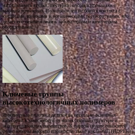
изготавливать втулки, шестерни, опоры и прокладки с
высокой точностью. Полипропилен не боится контакта с
кислотами, щелочами и органическими растворителями, что
делает его незаменимым в лабораторном и химическом
оборудовании.
Ключевые группы
высокотехнологичных полимеров
Инженерные пластики делятся на несколько основных
категорий в зависимости от молекулярной структуры и
эксплуатационных параметров. К первой группе относятся
полиолефины высокой плотности, такие как ПЭВП (HDPE) и