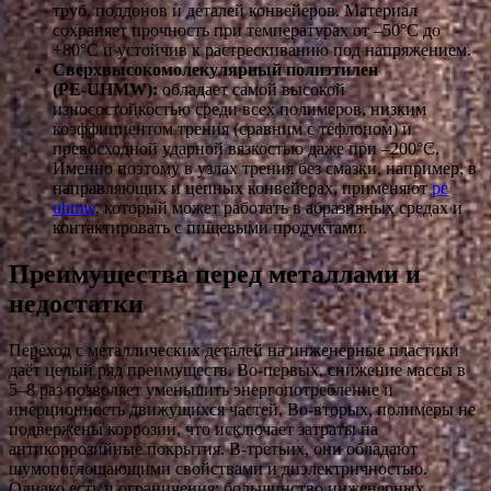
труб, поддонов и деталей конвейеров. Материал
сохраняет прочность при температурах от –50°C до
+80°C и устойчив к растрескиванию под напряжением.
Сверхвысокомолекулярный полиэтилен
(PE‑UHMW):
обладает самой высокой
износостойкостью среди всех полимеров, низким
коэффициентом трения (сравним с тефлоном) и
превосходной ударной вязкостью даже при –200°C.
Именно поэтому в узлах трения без смазки, например, в
направляющих и цепных конвейерах, применяют
pe
uhmw
, который может работать в абразивных средах и
контактировать с пищевыми продуктами.
Преимущества перед металлами и
недостатки
Переход с металлических деталей на инженерные пластики
даёт целый ряд преимуществ. Во-первых, снижение массы в
5–8 раз позволяет уменьшить энергопотребление и
инерционность движущихся частей. Во-вторых, полимеры не
подвержены коррозии, что исключает затраты на
антикоррозийные покрытия. В-третьих, они обладают
шумопоглощающими свойствами и диэлектричностью.
Однако есть и ограничения: большинство инженерных