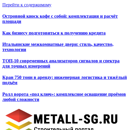
Перейти к содержимому
Островной киоск кофе с собой: комплектация и расчёт
площади
Как бизнесу подготовиться к получению кредита
Итальянские межкомнатные двери: стиль, качество,
технологии
ТОП-10 современных анализаторов сигналов и спектра
для точных измерений
Кран 750 тонн в аренду: инженерная логистика и тяжёлый
подъём
Ролл ворота «под ключ»: комплексное оснащение проёмов
любой сложности