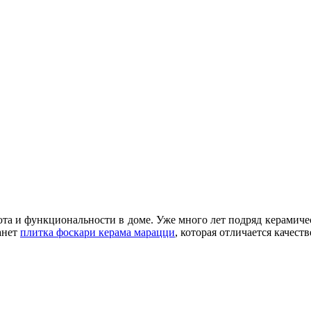
та и функциональности в доме. Уже много лет подряд керамичес
анет
плитка фоскари керама марацци
, которая отличается каче