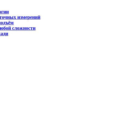
огии
 точных измерений
подъём
любой сложности
щади