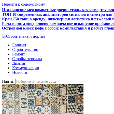
Перейти к содержимому
Итальянские межкомнатные двери: стиль, качество, технол
ТОП-10 современных анализаторов сигналов и спектра для
Кран 750 тонн в аренду: инженерная логистика и тяжёлый 
Ролл ворота «под ключ»: комплексное оснащение проёмов 
Островной киоск кофе с собой: комплектация и расчёт пло
Как бизнесу подготовиться к получению кредита
Главная
Строительство
Ремонт
Стройматериалы
Дизайн
Коммуникации
Новости
Найти: