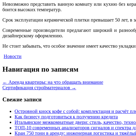
Невозможно представить ванную комнату или кухню без кера
боится высоких температур.
Срок эксплуатации керамической плитки превышает 50 лет, в 
Современные производители предлагают широкий и разнообр
дизайнерскому оформлению.
Не стоит забывать, что особое значение имеет качество уклад
Новости
Навигация по записям
←
Аренда квартиры: на что обращать внимание
Сертификация стройматериалов
→
Свежие записи
Островной киоск кофе с собой: комплектация и расчёт п
Как бизнесу подготовиться к получению кредита
Итальянские межкомнатные двери: стиль, качество, техн
ТОП-10 современных анализаторов сигналов и спектра д
Кран 750 тонн в аренду: инженерная логистика и тяжёлы