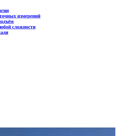
огии
 точных измерений
подъём
любой сложности
щади