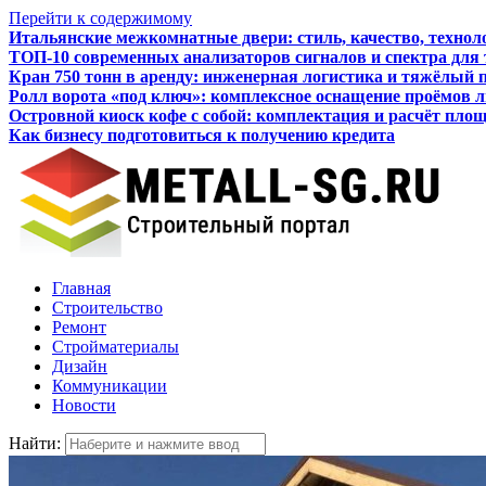
Перейти к содержимому
Итальянские межкомнатные двери: стиль, качество, технол
ТОП-10 современных анализаторов сигналов и спектра для
Кран 750 тонн в аренду: инженерная логистика и тяжёлый 
Ролл ворота «под ключ»: комплексное оснащение проёмов 
Островной киоск кофе с собой: комплектация и расчёт пло
Как бизнесу подготовиться к получению кредита
Главная
Строительство
Ремонт
Стройматериалы
Дизайн
Коммуникации
Новости
Найти: