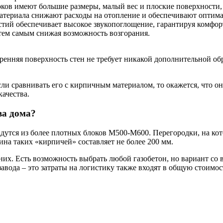
оков имеют большие размеры, малый вес и плоские поверхности,
атериала снижают расходы на отопление и обеспечивают оптима
тий обеспечивает высокое звукопоглощение, гарантируя комфор
 тем самым снижая возможность возгорания.
тренняя поверхность стен не требует никакой дополнительной о
сли сравнивать его с кирпичным материалом, то окажется, что о
качества.
ва дома?
утся из более плотных блоков М500-М600. Перегородки, на кото
на таких «кирпичей» составляет не более 200 мм.
 них. Есть возможность выбрать любой газобетон, но вариант со
авода – это затраты на логистику также входят в общую стоимос